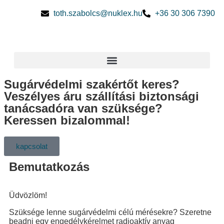
toth.szabolcs@nuklex.hu
+36 30 306 7390
Sugárvédelmi szakértőt keres?
Veszélyes áru szállítási biztonsági
tanácsadóra van szüksége?
Keressen bizalommal!
kapcsolat
Bemutatkozás
Üdvözlöm!
Szüksége lenne sugárvédelmi célú mérésekre? Szeretne
beadni egy engedélykérelmet radioaktív anyag