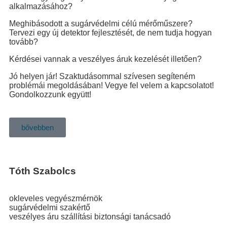
alkalmazásához?
Meghibásodott a sugárvédelmi célú mérőműszere?
Tervezi egy új detektor fejlesztését, de nem tudja hogyan
tovább?
Kérdései vannak a veszélyes áruk kezelését illetően?
Jó helyen jár! Szaktudásommal szívesen segíteném
problémái megoldásában! Vegye fel velem a kapcsolatot!
Gondolkozzunk együtt!
bővebben
Tóth Szabolcs
okleveles vegyészmérnök
sugárvédelmi szakértő
veszélyes áru szállítási biztonsági tanácsadó