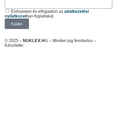
Elolvastam és elfogadom az
adatkezelési
nyilatkozat
ban foglaltakat.
Küldés
© 2025 –
NUKLEX:H
U – Minden jog fenntartva –
Készítette:
HG WEB Kft.